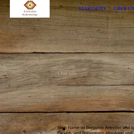
STARTSEITE
ÜBER U
Über uns
Persönlich - Professionell - L
Das Unternehmen
Mein Name ist Benjamin Antretter und i
Parkett- und Bodenleger absolviert und