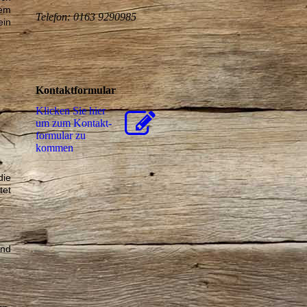
dem
Telefon: 0163 9290985
ein
Kontaktformular
Klicken Sie hier
um zum Kon­takt­
for­mu­lar zu
kommen
die
tet
und