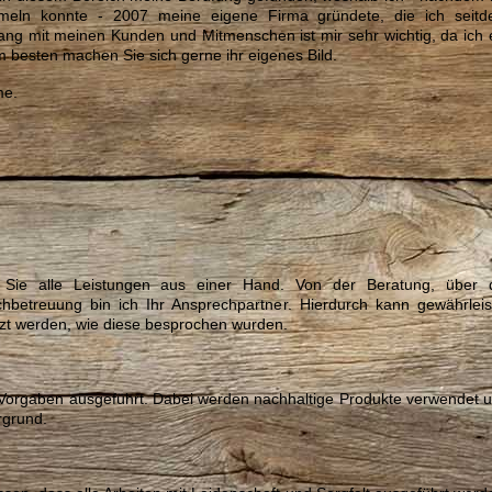
mmeln konnte - 2007 meine eigene Firma gründete, die ich seit
ang mit meinen Kunden und Mitmenschen ist mir sehr wichtig, da ich 
m besten machen Sie sich gerne ihr eigenes Bild.
me.
e alle Leistungen aus einer Hand. Von der Beratung, über 
hbetreuung bin ich Ihr Ansprechpartner. Hierdurch kann gewährleis
zt werden, wie diese besprochen wurden.
 Vorgaben ausgeführt. Dabei werden nachhaltige Produkte verwendet 
rgrund.