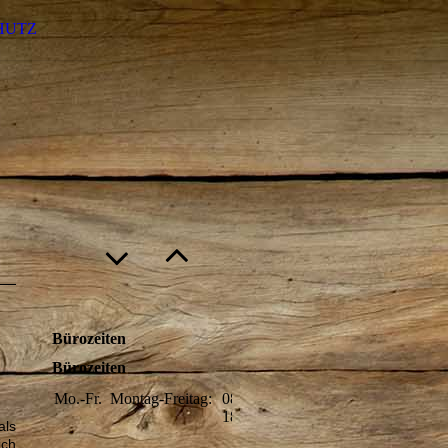
HUTZ
Bürozeiten
Bürozeiten
Mo.-Fr.
Montag-Freitag:
08:00-
18:00
als
ich