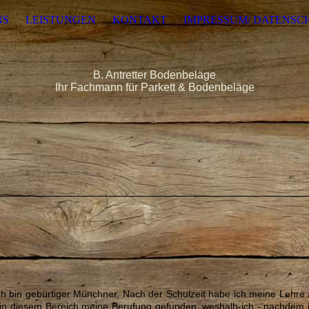
NS
LEISTUNGEN
KONTAKT
IMPRESSUM/ DATENSC
B. Antretter Bodenbeläge
Ihr Fachmann für Parkett & Bodenbeläge
ösungsorientiert
ch bin gebürtiger Münchner. Nach der Schulzeit habe ich meine Lehre 
 in diesem Bereich meine Berufung gefunden, weshalb ich - nachdem 