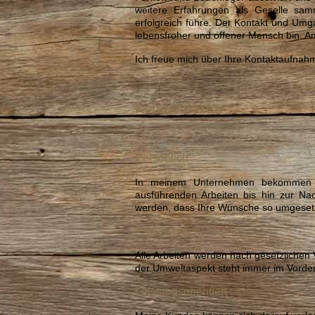
weitere Erfahrungen als Geselle sa
erfolgreich führe. Der Kontakt und Umg
lebensfroher und offener Mensch bin. A
Ich freue mich über Ihre Kontaktaufnah
Kompetenzen
Persönlich
In meinem Unternehmen bekommen Si
ausführenden Arbeiten bis hin zur Nac
werden, dass Ihre Wünsche so umgeset
Professionell
Alle Arbeiten werden nach gesetzlichen
der Umweltaspekt steht immer im Vorde
Leistungsorientiert